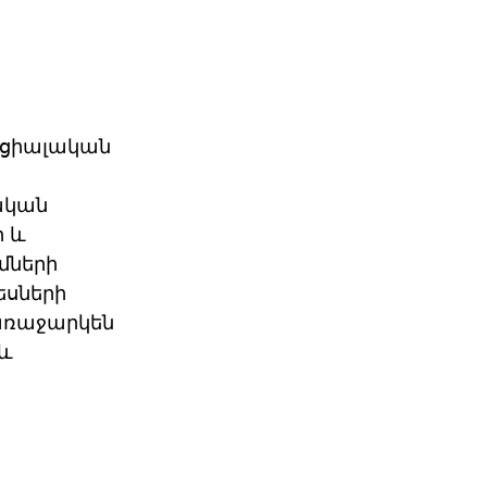
ոցիալական 
ական 
 և 
մների 
եսների 
առաջարկեն 
և 