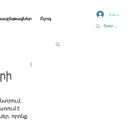
Log In
դասընթացներ
Բլոգ
րի
նտրում, 
ռում է 
ր, որոնք 