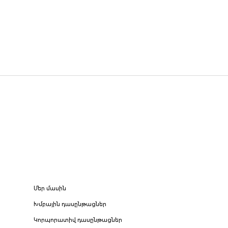
Սահմանափակ բյուջեով
Ու՞մ
թվային մարքեթինգ․
Ձեր 
արդյունավետ և աշխատող
լսար
ռազմավարություններ։
Մեր մասին
Խմբային դասընթացներ
Կորպորատիվ դասընթացներ