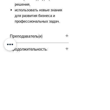
решения,
использовать новые знания
для развития бизнеса и
профессиональных задач.
Преподаватель(и)
Татевик Торосян, Нане
Продолжительность:
Матевосян
23, 30 мая
Тел:
+374 33
731020
г. Ереван,
Налбандяна 50
Электронная почта:
academyslice@gmail.com