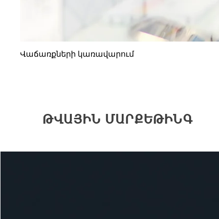
Վաճառքների կառավարում
ԹՎԱՅԻՆ ՄԱՐՔԵԹԻՆԳ