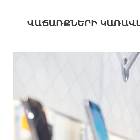
ՎԱՃԱՌՔՆԵՐԻ ԿԱՌԱՎԱ