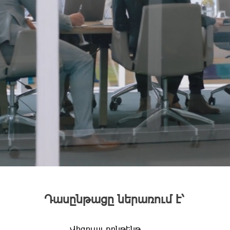
Դասընթացը ներառում է՝
Վիզուալ քոնթենթ