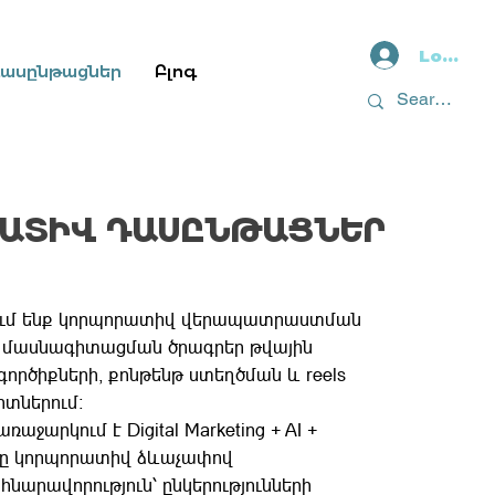
Log In
դասընթացներ
Բլոգ
ԱՏԻՎ ԴԱՍԸՆԹԱՑՆԵՐ
ում ենք կորպորատիվ վերապատրաստման
 մասնագիտացման ծրագրեր թվային
գործիքների, քոնթենթ ստեղծման և reels
րտներում։
առաջարկում է Digital Marketing + AI +
ցը կորպորատիվ ձևաչափով
 հնարավորություն՝ ընկերությունների