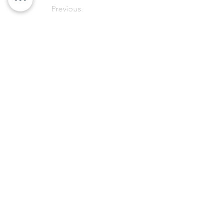
Previous
Next
Հեռ:
+374 33 731020
ք. Երևան, Նալբանդյան 50
Էլ.հասցե:
academyslice@gmail.com