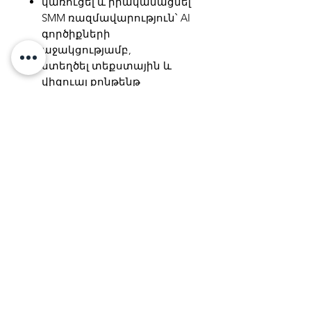
կառուցել և իրականացնել
SMM ռազմավարություն՝ AI
գործիքների
աջակցությամբ,
ստեղծել տեքստային և
վիզուալ քոնթենթ
սոցիալական մեդիայի
համար,
գտնել և ներգրավել
պոտենցիալ
հաճախորդներին,
վերլուծել սոցիալական
մեդիայի
արդյունավետությունը և
օպտիմալացնել
արդյունքները։
Այս դասընթացը
հանդիսանում է
Digital
Marketing + AI
ծրագրի մի մասը